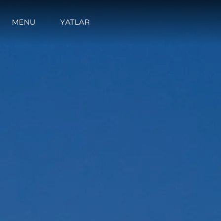
MENU
YATLAR