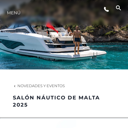
MENÚ
ESTILO DE VIDA
INNOVACIÓN
¿QUIÉNES SOMOS?
EL EQUIPO
NOVEDADES Y EVENTOS
SALÓN NÁUTICO DE MALTA
HISTORIA
2025
VALORE SU EMBARCACIÓN