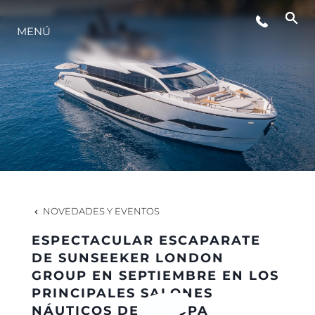
MENÚ
ESTILO DE VIDA
INNOVACIÓN
¿QUIÉNES SOMOS?
EL EQUIPO
NOVEDADES Y EVENTOS
ESPECTACULAR ESCAPARATE
HISTORIA
DE SUNSEEKER LONDON
GROUP EN SEPTIEMBRE EN LOS
PRINCIPALES SALONES
VALORE SU EMBARCACIÓN
NÁUTICOS DE EUROPA