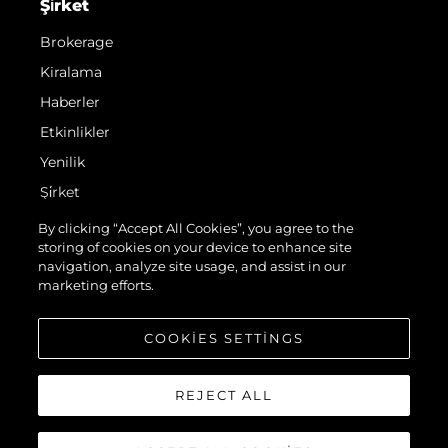
Şi̇rket
Brokerage
Kiralama
Haberler
Etkinlikler
Yenilik
Şi̇rket
Ekip
By clicking “Accept All Cookies”, you agree to the
storing of cookies on your device to enhance site
Yaşam Şekli̇
navigation, analyze site usage, and assist in our
Mi̇ras
marketing efforts.
Teknenizin Piyasa Değerini Öğrenin
COOKIES SETTINGS
REJECT ALL