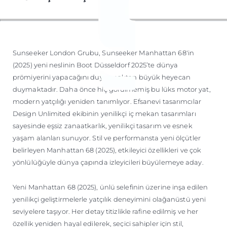
ÖĞRENIN
Sunseeker London Grubu, Sunseeker Manhattan 68'in
(2025) yeni neslinin Boot Düsseldorf 2025’te dünya
prömiyerini yapacağını duyurmaktan büyük heyecan
duymaktadır. Daha önce hiç görülmemiş bu lüks motor yat,
modern yatçılığı yeniden tanımlıyor. Efsanevi tasarımcılar
Design Unlimited ekibinin yenilikçi iç mekan tasarımları
sayesinde eşsiz zanaatkarlık, yenilikçi tasarım ve esnek
yaşam alanları sunuyor. Stil ve performansta yeni ölçütler
belirleyen Manhattan 68 (2025), etkileyici özellikleri ve çok
yönlülüğüyle dünya çapında izleyicileri büyülemeye aday.
Yeni Manhattan 68 (2025), ünlü selefinin üzerine inşa edilen
yenilikçi geliştirmelerle yatçılık deneyimini olağanüstü yeni
seviyelere taşıyor. Her detay titizlikle rafine edilmiş ve her
özellik yeniden hayal edilerek, seçici sahipler için stil,