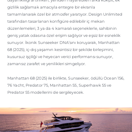
dayanıklılığı artırırken, yeniden hayal edilen arka kokpit, ek
gizlilik sağlamak amacıyla entegre bir ekranla
tamamlanarak özel bir atmosfer yaratıyor. Design Unlimited
tarafından tasarlanan konfigüre edilebilir iç mekan
düzenlemeleri, 3 ya da 4 kamaralı seçeneklerle, sahibinin
geniş yatak odasına özel erişim sağlıyor ve eşsiz bir esneklik
sunuyor. İkonik Sunseeker DNA’sını koruyarak, Manhattan
68 (2025), iç-dış yaşamın kesintisiz bir şekilde birleşimini,
kusursuz işçiliği ve heyecan verici performansı sunuyor,
zamansız zarafet ve yenilikleri simgeliyor.
Manhattan 68 (2025) ile birlikte, Sunseeker, ödüllü Ocean 156,
76 Yacht, Predator 75, Manhattan 55, Superhawk 55 ve
Predator 55 modellerini de sergileyecek.