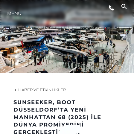
MENU
YAŞAM ŞEKLİ
YENILIK
ŞİRKET
EKIP
HABER VE ETKINLIKLER
MİRAS
SUNSEEKER, BOOT
DÜSSELDORF’TA YENİ
MANHATTAN 68 (2025) İLE
TEKNENIZIN PIYASA DEĞERINI
DÜNYA PRÖMİYERİNİ
GERÇEKLEŞTİRECEK