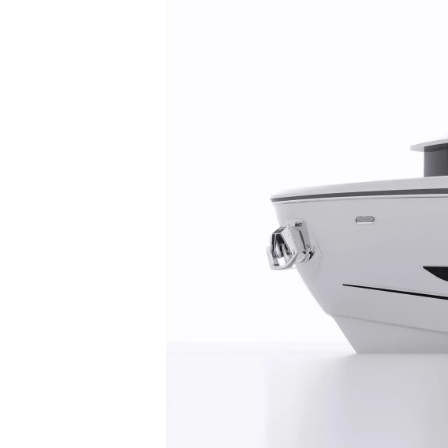
Bilgi
Si̇te Hari̇tasi
İrti̇bat
Çerez Tercihleri