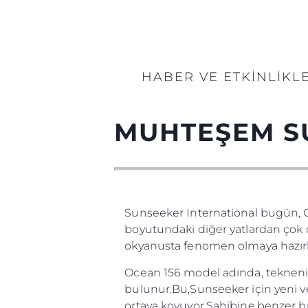
HABER VE ETKINLIKL
MUHTEŞEM S
Sunseeker International bugün, Oc
boyutundaki diğer yatlardan çok d
okyanusta fenomen olmaya hazırl
Ocean 156 model adında, teknenin
bulunur.Bu,Sunseeker için yeni 
ortaya koyuyor.Sahibine,benzer bü