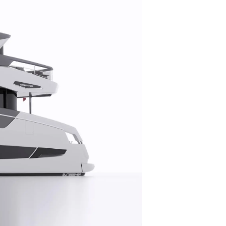
ge
er