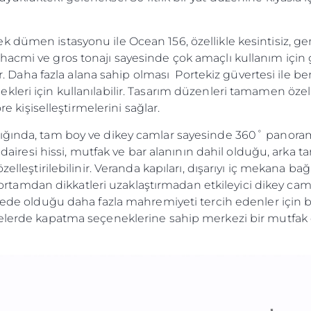
 dümen istasyonu ile Ocean 156, özellikle kesintisiz, gen
acmi ve gros tonajı sayesinde çok amaçlı kullanım için g
lar. Daha fazla alana sahip olması Portekiz güvertesi ile b
eri için kullanılabilir. Tasarım düzenleri tamamen özelle
re kişiselleştirmelerini sağlar.
ığında, tam boy ve dikey camlar sayesinde 360˚ panoram
ı dairesi hissi, mutfak ve bar alanının dahil olduğu, arka 
zelleştirilebilinir. Veranda kapıları, dışarıyı iç mekana b
ıcı ortamdan dikkatleri uzaklaştırmadan etkileyici dikey c
knede olduğu daha fazla mahremiyeti tercih edenler için 
yelerde kapatma seçeneklerine sahip merkezi bir mutfak 