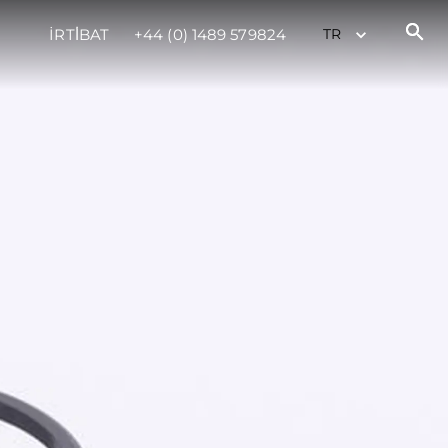
İRTİBAT
+44 (0) 1489 579824