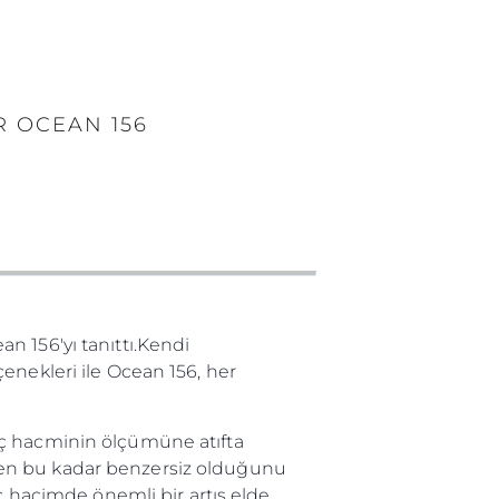
 OCEAN 156
n 156'yı tanıttı.Kendi
enekleri ile Ocean 156, her
iç hacminin ölçümüne atıfta
den bu kadar benzersiz olduğunu
ç hacimde önemli bir artış elde