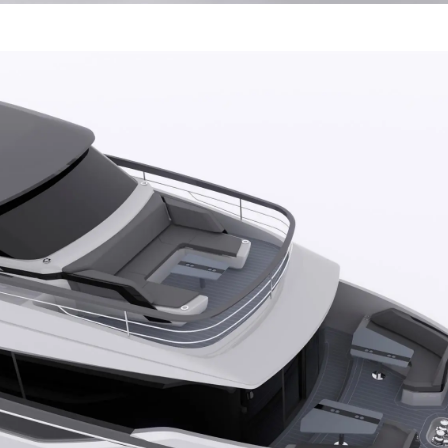
Recruitment
Yenilik
Şi̇rket
Ekip
Yaşam Şek
Mi̇ras
Tekneniz
Öğrenin