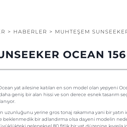
ER
>
HABERLER
>
MUHTEŞEM SUNSEEKER
UNSEEKER OCEAN 156
ean yat ailesine katılan en son model olan yepyeni Ocea
aha geniş bir alan hissi ve son derece esnek tasarım seç
anıyor.
 uzunluğunu yerine gros tonaj rakamına yani bir yatın 
ve beklenmedik bir adlandırma olsa da,yeni modelin ne
yüklükteki geleneksel 80 fitlik bir yat düzenine kıyasla i