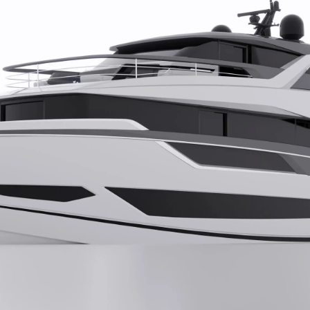
Yasal Haklar
Şi̇rket
Privacy Policy
Brokera
Modern Slavery Statement
Kiralama
Terms & Conditions
Haberler
Cookie Policy
Etkinlikl