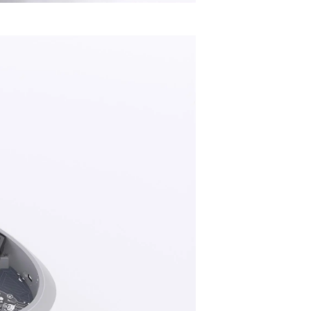
li̇
in Piyasa Değerini