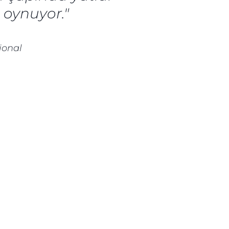
 oynuyor."
ional
ge
er