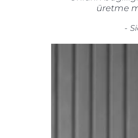
üretme mi
-
S
Bilgi
Si̇te Hari̇tasi
İrti̇bat
Çerez Tercihleri