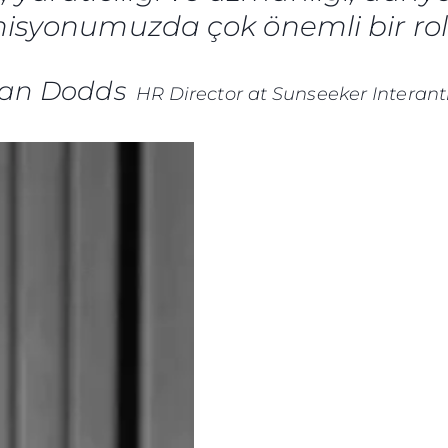
syonumuzda çok önemli bir rol
ian Dodds
HR Director at Sunseeker Interant
Yasal Haklar
Şi̇rket
Privacy Policy
Brokera
Modern Slavery Statement
Kiralama
Terms & Conditions
Haberler
Cookie Policy
Etkinlikl