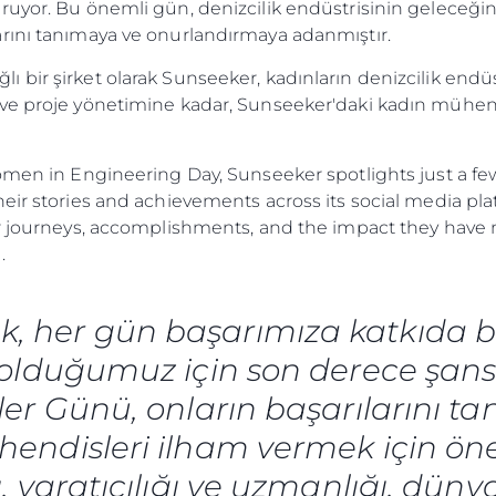
uyor. Bu önemli gün, denizcilik endüstrisinin geleceğin
rını tanımaya ve onurlandırmaya adanmıştır.
ir şirket olarak Sunseeker, kadınların denizcilik endüstri
ve proje yönetimine kadar, Sunseeker'daki kadın mühend
omen in Engineering Day, Sunseeker spotlights just a few
heir stories and achievements across its social media p
eir journeys, accomplishments, and the impact they ha
.
k, her gün başarımıza katkıda 
olduğumuz için son derece şanslı
r Günü, onların başarılarını t
endisleri ilham vermek için öneml
ı, yaratıcılığı ve uzmanlığı, dün