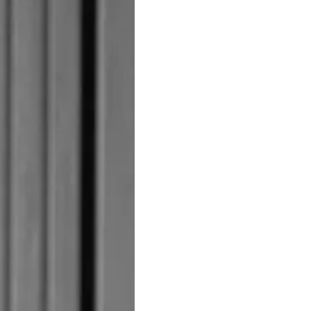
Recruitment
Yenilik
Şi̇rket
Ekip
Yaşam Şek
Mi̇ras
Tekneniz
Öğrenin