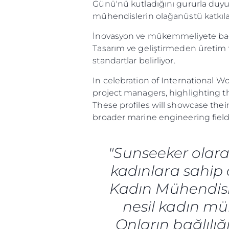
Günü'nü kutladığını gururla duyur
mühendislerin olağanüstü katkıla
İnovasyon ve mükemmeliyete bağlı b
Tasarım ve geliştirmeden üretim 
standartlar belirliyor.
In celebration of International W
project managers, highlighting t
These profiles will showcase th
broader marine engineering field
"Sunseeker olara
kadınlara sahip 
Kadın Mühendisle
nesil kadın müh
Onların bağlılığ