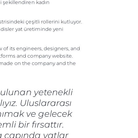
i şekillendiren kadın
sindeki çeşitli rollerini kutluyor.
isler yat üretiminde yeni
 of its engineers, designers, and
latforms and company website.
ve made on the company and the
bulunan yetenekli
yız. Uluslararası
anımak ve gelecek
i bir fırsattır.
ya çapında yatlar