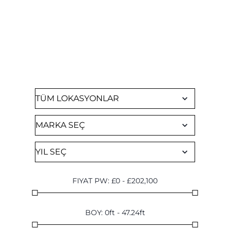
KİRALIK TEKNE BUL
Mevcut tüm yatlarımıza göz atın
FIYAT PW
:
£
0
-
£
202,100
BOY
:
0
ft
-
47.24
ft