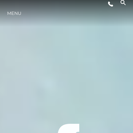
MENU
YAŞAM ŞEKLİ
YENILIK
ŞİRKET
EKIP
MİRAS
TEKNENIZIN PIYASA DEĞERINI