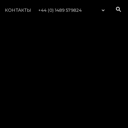
КОНТАКТЫ
+44 (0) 1489 579824