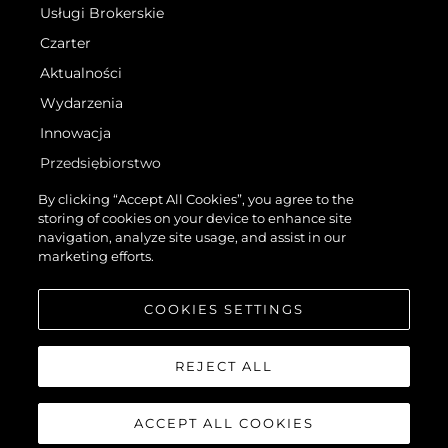
Usługi Brokerskie
Czarter
Aktualności
Wydarzenia
Innowacja
Przedsiębiorstwo
Zespół
By clicking “Accept All Cookies”, you agree to the
storing of cookies on your device to enhance site
Styl Życia
navigation, analyze site usage, and assist in our
Tradycja
marketing efforts.
Wyceń Swoją Łódź
COOKIES SETTINGS
REJECT ALL
ACCEPT ALL COOKIES
©.2026 Sunseeker London Group.Wszelkie prawa zastrzeżone.