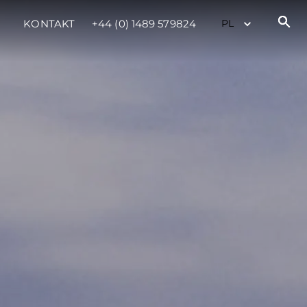
KONTAKT
+44 (0) 1489 579824