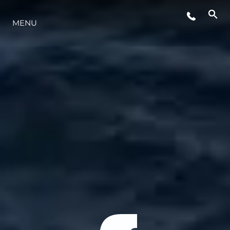
MENU
STYL ŻYCIA
INNOWACJA
PRZEDSIĘBIORSTWO
ZESPÓŁ
TRADYCJA
WYCEŃ SWOJĄ ŁÓDŹ