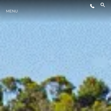
MENU
STYL ŻYCIA
INNOWACJA
PRZEDSIĘBIORSTWO
ZESPÓŁ
TRADYCJA
WYCEŃ SWOJĄ ŁÓDŹ