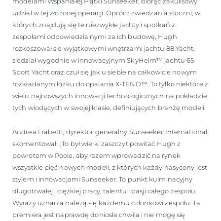
modelami Wspaniałej Piątki Sunseeker, biorąc zakulisowy
udział w tej złożonej operacji. Oprócz zwiedzania stoczni, w
których znajdują się te niezwykłe jachty i spotkań z
zespołami odpowiedzialnymi za ich budowę, Hugh
rozkoszował się wyjątkowymi wnętrzami jachtu 88 Yacht,
siedział wygodnie w innowacyjnym SkyHelm™ jachtu 65
Sport Yacht oraz czuł się jak u siebie na całkowicie nowym
rozkładanym łóżku do opalania X-TEND™. To tylko niektóre z
wielu najnowszych innowacji technologicznych na pokładzie
tych wiodących w swojej klasie, definiujących branżę modeli.
Andrea Frabetti, dyrektor generalny Sunseeker International,
skomentował: „To był wielki zaszczyt powitać Hugh z
powrotem w Poole, aby razem wprowadzić na rynek
wszystkie pięć nowych modeli, z których każdy nasycony jest
stylem i innowacjami Sunseeker. To punkt kulminacyjny
długotrwałej i ciężkiej pracy, talentu i pasji całego zespołu.
Wyrazy uznania należą się każdemu członkowi zespołu. Ta
premiera jest naprawdę doniosła chwila i nie mogę się