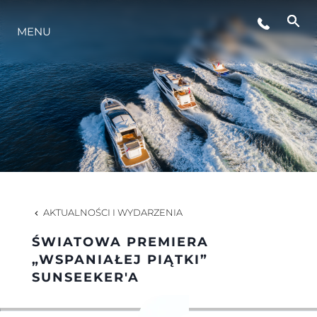
MENU
STYL ŻYCIA
INNOWACJA
PRZEDSIĘBIORSTWO
ZESPÓŁ
AKTUALNOŚCI I WYDARZENIA
ŚWIATOWA PREMIERA
TRADYCJA
„WSPANIAŁEJ PIĄTKI”
SUNSEEKER'A
WYCEŃ SWOJĄ ŁÓDŹ