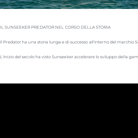
IL SUNSEEKER PREDATOR NEL CORSO DELLA STORIA

Il Predator ha una storia lunga e di successo all'interno del marchio 
L'inizio del secolo ha visto Sunseeker accelerare lo sviluppo della gam