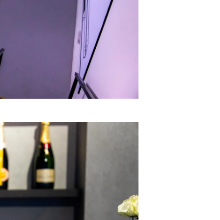
one
a
a Tua Imbarcazione