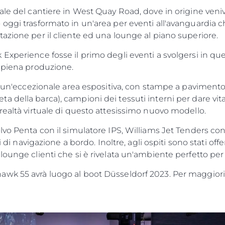
ale del cantiere in West Quay Road, dove in origine ven
oggi trasformato in un'area per eventi all'avanguardia c
azione per il cliente ed una lounge al piano superiore.
Experience fosse il primo degli eventi a svolgersi in que
n piena produzione.
in un'eccezionale area espositiva, con stampe a pavimento
 della barca), campioni dei tessuti interni per dare vit
realtà virtuale di questo attesissimo nuovo modello.
lvo Penta con il simulatore IPS, Williams Jet Tenders co
i di navigazione a bordo. Inoltre, agli ospiti sono stati offe
lounge clienti che si è rivelata un'ambiente perfetto pe
wk 55 avrà luogo al boot Düsseldorf 2023. Per maggiori 