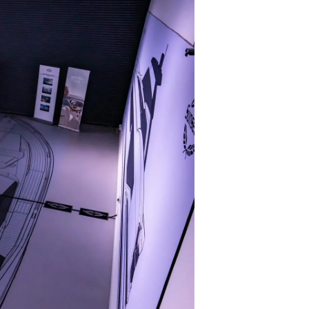
da
ge