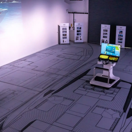
Aspetti Legali
L'azien
POLICY SULLA PRIVACY
Brokera
MODERN SLAVERY
Charter
STATEMENT
News
TERMINI E CONDIZIONI
Eventi
COOKIE POLICY