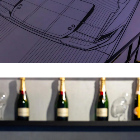
Innovazi
RECLUTAMENTO
L'aziend
Il Team
Lifestyle
Heritage
Valuta L