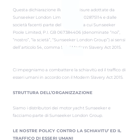
Questa dichiarazione illustra le misure adottate da
Sunseeker London Limited, P.I. GB02875114 e dalle
società facenti parte del Gruppo, tra cui Sunseeker
Poole Limited, P.I. GB 067384406 (denominate “noi”,
“nostro”, “la scietà”, “Sunseeker London Group”) ai sensi
dell’articolo 54, comma 5 del Modern Slavery Act 2015.
Ci impegniamo a combattere la schiavitù ed il traffico di
esseri umani in accordo con il Modern Slavery Act 2015.
STRUTTURA DELL’ORGANIZZAZIONE
Siamo i distributori dei motor yacht Sunseeker e
facciamo parte di Sunseeker London Group.
LE NOSTRE POLICY CONTRO LA SCHIAVITU’ ED IL
TRAFFICO DI ESSERI UMANI