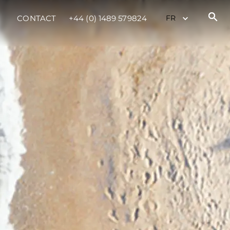
CONTACT
+44 (0) 1489 579824