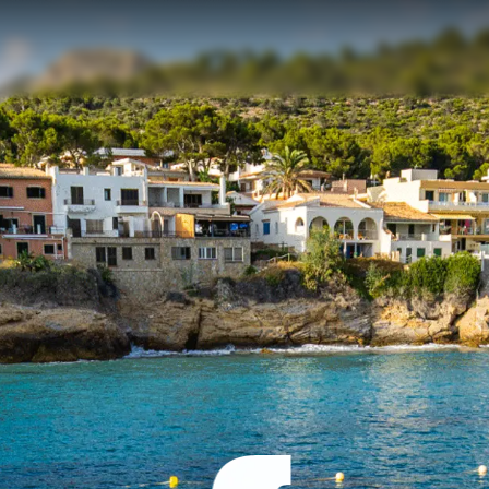
TERMES ET CONDITIONS
L'innova
POLITIQUE DE COOKIES
La Socié
RECRUTEMENT
Notre Éq
Style De
Notre Hé
Estimez 