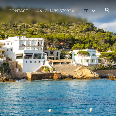
tion
CONTACT
+44 (0) 1489 579824
té
uipe
 Vie
ritage
Votre Bateau