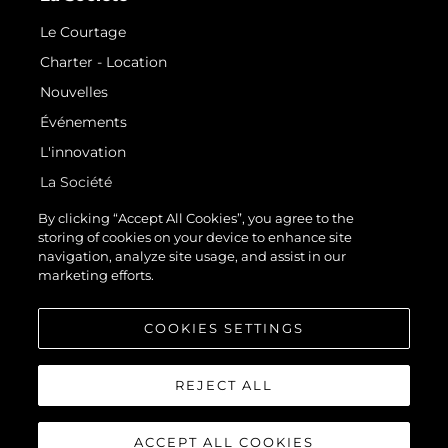
Le Courtage
Charter - Location
Nouvelles
Événements
L'innovation
La Société
Notre Équipe
By clicking “Accept All Cookies”, you agree to the
storing of cookies on your device to enhance site
Style De Vie
navigation, analyze site usage, and assist in our
Notre Héritage
marketing efforts.
Estimez Votre Bateau
COOKIES SETTINGS
REJECT ALL
ACCEPT ALL COOKIES
© 2026 Sunseeker London Group.Tous les droits sont réservés.