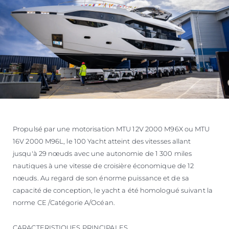
Propulsé par une motorisation MTU 12V 2000 M96X ou MTU
16V 2000 M96L, le 100 Yacht atteint des vitesses allant
jusqu'à 29 nœuds avec une autonomie de 1 300 miles
nautiques à une vitesse de croisière économique de 12
nœuds. Au regard de son énorme puissance et de sa
capacité de conception, le yacht a été homologué suivant la
norme CE /Catégorie A/Océan.
CARACTERISTIQUES PRINCIPALES