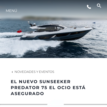
MENÚ
ESTILO DE VIDA
INNOVACIÓN
¿QUIÉNES SOMOS?
EL EQUIPO
NOVEDADES Y EVENTOS
EL NUEVO SUNSEEKER
HISTORIA
PREDATOR 75 EL OCIO ESTÁ
ASEGURADO
VALORE SU EMBARCACIÓN