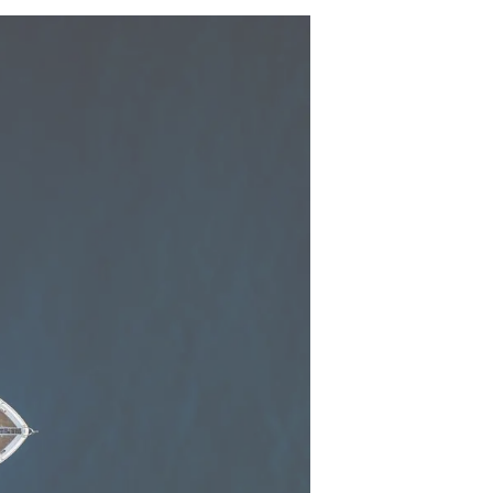
es Somos?
ge