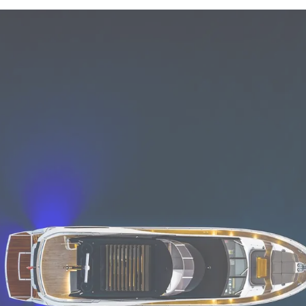
Legal
¿Quién
POLÍTICA DE PRIVACIDAD
Brokera
DECLARACIÓN EN CONTRA
Charter
DE LA ESCLAVITUD
okies
Noticias
MODERNA
Eventos
TERMINOS Y CONDICIONES