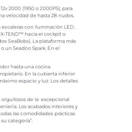
2v 2000 (1950 o 2000PS), para
una velocidad de hasta 28 nudos.
 escaleras con iluminación LED .
s X-TEND™ hacia el cockpit o
dos SeaBobs). La plataforma más
t o un Seadoo Spark. En el
medor hasta una cocina
etario. En la cubierta inferior
áximo espacio y luz. Los detalles
 orgullosos de la excepcional
niería. Los acabados interiores y
 todas las comodidades prácticas
su categoría”.