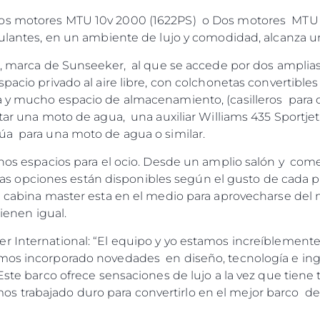
os motores MTU 10v 2000 (1622PS) o Dos motores MTU 1
ipulantes, en un ambiente de lujo y comodidad, alcanza 
', marca de Sunseeker, al que se accede por dos amplias
acio privado al aire libre, con colchonetas convertible
a y mucho espacio de almacenamiento, (casilleros para 
tar una moto de agua, una auxiliar Williams 435 Sportje
úa para una moto de agua o similar.
uchos espacios para el ocio. Desde un amplio salón y co
pciones están disponibles según el gusto de cada propi
 cabina master esta en el medio para aprovecharse del m
tienen igual.
r International: “El equipo y yo estamos increíblemente
mos incorporado novedades en diseño, tecnología e inge
Este barco ofrece sensaciones de lujo a la vez que tiene
trabajado duro para convertirlo en el mejor barco de 