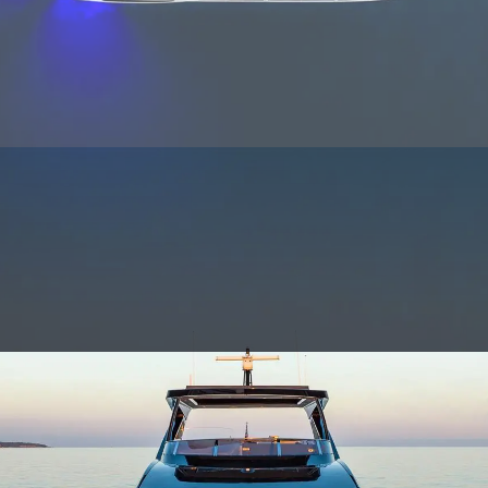
Innovaci
POLÍTICA DE COOKIES
¿Quiéne
OFERTAS DE TRABAJO
El Equip
Estilo De
Historia
Valore S