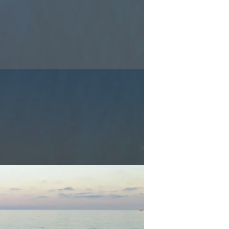
ón
s Somos?
o
 Vida
u Embarcación