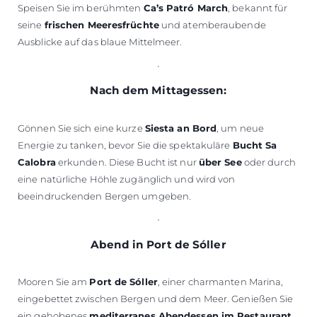
Speisen Sie im berühmten
Ca’s Patró March
, bekannt für
seine
frischen Meeresfrüchte
und atemberaubende
Ausblicke auf das blaue Mittelmeer.
Nach dem Mittagessen:
Gönnen Sie sich eine kurze
Siesta an Bord
, um neue
Energie zu tanken, bevor Sie die spektakuläre
Bucht Sa
Calobra
erkunden. Diese Bucht ist nur
über See
oder durch
eine natürliche Höhle zugänglich und wird von
beeindruckenden Bergen umgeben.
Abend in Port de Sóller
Mooren Sie am
Port de Sóller
, einer charmanten Marina,
eingebettet zwischen Bergen und dem Meer. Genießen Sie
ein gehobenes
mediterranes Abendessen im Restaurant