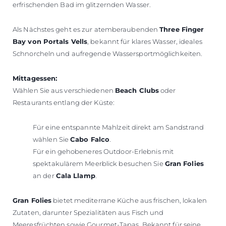
erfrischenden Bad im glitzernden Wasser.
Als Nächstes geht es zur atemberaubenden
Three Finger
Bay von Portals Vells
, bekannt für klares Wasser, ideales
Schnorcheln und aufregende Wassersportmöglichkeiten.
Mittagessen:
Wählen Sie aus verschiedenen
Beach Clubs
oder
Restaurants entlang der Küste:
Für eine entspannte Mahlzeit direkt am Sandstrand
wählen Sie
Cabo Falco
.
Für ein gehobeneres Outdoor-Erlebnis mit
spektakulärem Meerblick besuchen Sie
Gran Folies
an der
Cala Llamp
.
Gran Folies
bietet mediterrane Küche aus frischen, lokalen
Zutaten, darunter Spezialitäten aus Fisch und
Meeresfrüchten sowie Gourmet-Tapas. Bekannt für seine