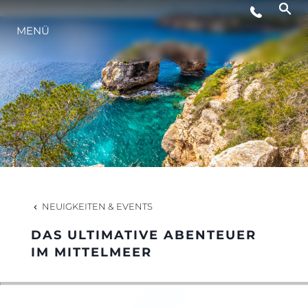
MENÜ
LIFESTYLE
INNOVATION
DIE FIRMA
DAS TEAM
NEUIGKEITEN & EVENTS
DAS ULTIMATIVE ABENTEUER
GESCHICHTE
IM MITTELMEER
BEWERTEN SIE IHR BOOT