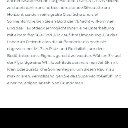
auf den wunderschön ausgestatteten Decks. Dieses Modell
zeichnet nicht nur eine beeindruckende Silhouette am
Horizont, sondern eine große Glasfläche und viel
Sonnenlicht heißen Sie an Bord der 76 Yacht willkommen,
und das Hauptdeck ermöglicht Ihnen eine Unterhaltung
mit einem fast 360-Grad-Blick auf Ihre Umgebung. Für das
Leben im Freien bieten die Außendecks ein noch nie
dagewesenes Maß an Platz und Flexibilität, um den
Bedürfnissen des Eigners gerecht zu werden. Wählen Sie auf
der Flybridge eine Whirlpool-Badewanne, einen Jet-Ski mit
Kran oder zusätzliche Sonnenliegen, um diesen Raum zu
maximieren. Vervollständigen Sie das Superyacht-Gefühl mit
einer beliebigen Anzahl von Grundrissen.