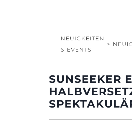
NEUIGKEITEN
>
NEUI
& EVENTS
SUNSEEKER E
HALBVERSETZ
SPEKTAKULÄ