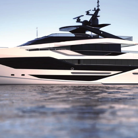
Innovati
COOKIE POLITIK
Die Firm
RECRUITING
Das Tea
Lifestyle
Geschich
Bewerten