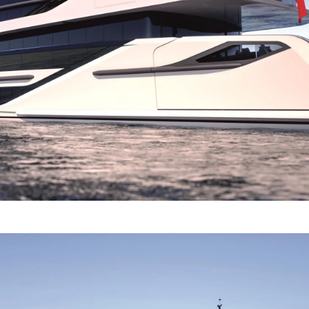
Rechtliches
Die Fi
DATENSCHUTZRICHTLINIE
Brokera
ERKLÄRUNG ZUR
Bootscha
MODERNEN SKLAVEREI
Neuigkei
ALLGEMEINE
Veransta
GESCHÄFTSBEDINGUNGEN