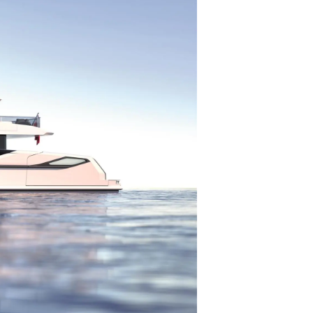
on
a
m
te
 Sie Ihr Boot