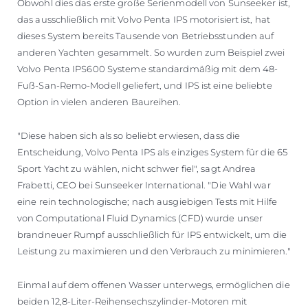
Obwohl dies das erste große Serienmodell von Sunseeker ist,
das ausschließlich mit Volvo Penta IPS motorisiert ist, hat
dieses System bereits Tausende von Betriebsstunden auf
anderen Yachten gesammelt. So wurden zum Beispiel zwei
Volvo Penta IPS600 Systeme standardmäßig mit dem 48-
Fuß-San-Remo-Modell geliefert, und IPS ist eine beliebte
Option in vielen anderen Baureihen.
"Diese haben sich als so beliebt erwiesen, dass die
Entscheidung, Volvo Penta IPS als einziges System für die 65
Sport Yacht zu wählen, nicht schwer fiel", sagt Andrea
Frabetti, CEO bei Sunseeker International. "Die Wahl war
eine rein technologische; nach ausgiebigen Tests mit Hilfe
von Computational Fluid Dynamics (CFD) wurde unser
brandneuer Rumpf ausschließlich für IPS entwickelt, um die
Leistung zu maximieren und den Verbrauch zu minimieren."
Einmal auf dem offenen Wasser unterwegs, ermöglichen die
beiden 12,8-Liter-Reihensechszylinder-Motoren mit