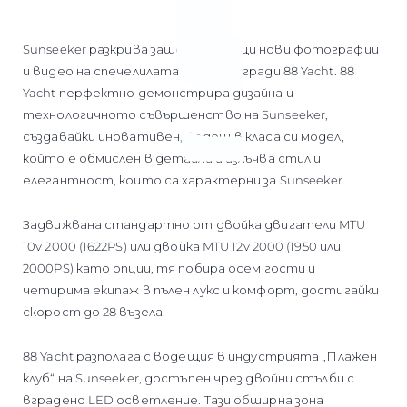
Sunseeker разкрива зашеметяващи нови фотографии
и видео на спечелилата доста награди 88 Yacht. 88
Yacht перфектно демонстрира дизайна и
технологичното съвършенство на Sunseeker,
създавайки иновативен, водещ в класа си модел,
който е обмислен в детайли и излъчва стил и
елегантност, които са характерни за Sunseeker.
Задвижвана стандартно от двойка двигатели MTU
10v 2000 (1622PS) или двойка MTU 12v 2000 (1950 или
2000PS) като опции, тя побира осем гости и
четирима екипаж в пълен лукс и комфорт, достигайки
скорост до 28 възела.
88 Yacht разполага с водещия в индустрията „Плажен
клуб“ на Sunseeker, достъпен чрез двойни стълби с
вградено LED осветление. Тази обширна зона