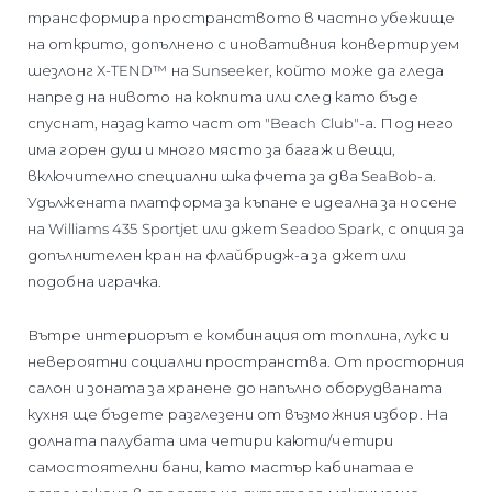
трансформира пространството в частно убежище
на открито, допълнено с иновативния конвертируем
шезлонг X-TEND™ на Sunseeker, който може да гледа
напред на нивото на кокпита или след като бъде
спуснат, назад като част от "Beach Club"-а. Под него
има горен душ и много място за багаж и вещи,
включително специални шкафчета за два SeaBob-а.
Удължената платформа за къпане е идеална за носене
на Williams 435 Sportjet или джет Seadoo Spark, с опция за
допълнителен кран на флайбридж-а за джет или
подобна играчка.
Вътре интериорът е комбинация от топлина, лукс и
невероятни социални пространства. От просторния
салон и зоната за хранене до напълно оборудваната
кухня ще бъдете разглезени от възможния избор. На
долната палубата има четири каюти/четири
самостоятелни бани, като мастър кабинатаа е