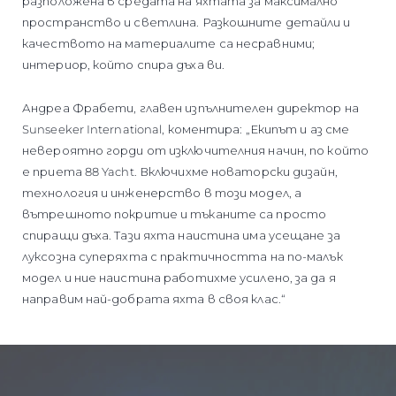
разположена в средата на яхтата за максимално
пространство и светлина. Разкошните детайли и
качеството на материалите са несравними;
интериор, който спира дъха ви.
Андреа Фрабети, главен изпълнителен директор на
Sunseeker International, коментира: „Екипът и аз сме
невероятно горди от изключителния начин, по който
е приета 88 Yacht. Включихме новаторски дизайн,
технология и инженерство в този модел, а
вътрешното покритие и тъканите са просто
спиращи дъха. Тази яхта наистина има усещане за
луксозна суперяхта с практичността на по-малък
модел и ние наистина работихме усилено, за да я
направим най-добрата яхта в своя клас.“