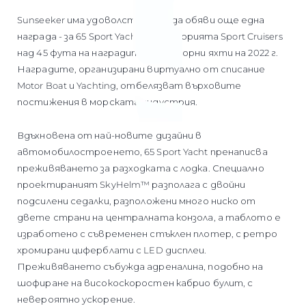
Sunseeker има удоволствието да обяви още една
награда - за 65 Sport Yacht в категорията Sport Cruisers
над 45 фута на наградите за моторни яхти на 2022 г.
Наградите, организирани виртуално от списание
Motor Boat и Yachting, отбелязват върховите
постижения в морската индустрия.
Вдъхновена от най-новите дизайни в
автомобилостроенето, 65 Sport Yacht пренаписва
преживяването за разходката с лодка. Специално
проектираният SkyHelm™ разполага с двойни
подсилени седалки, разположени много ниско от
двете страни на централната конзола, а таблото е
изработено с съвременен стъклен плотер, с ретро
хромирани циферблати с LED дисплеи.
Преживяването събужда адреналина, подобно на
шофиране на високоскоростен кабрио булит, с
невероятно ускорение.