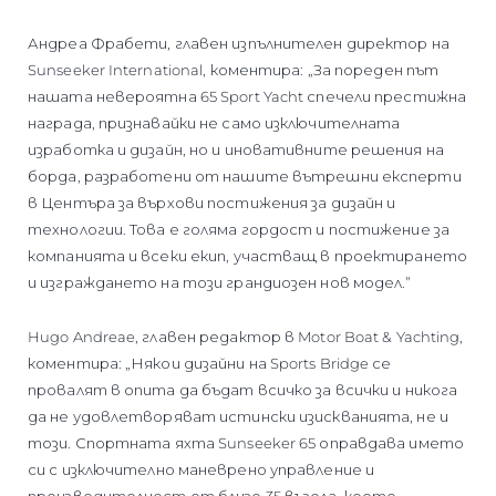
Андреа Фрабети, главен изпълнителен директор на
Sunseeker International, коментира: „За пореден път
нашата невероятна 65 Sport Yacht спечели престижна
награда, признавайки не само изключителната
изработка и дизайн, но и иновативните решения на
борда, разработени от нашите вътрешни експерти
в Центъра за върхови постижения за дизайн и
технологии. Това е голяма гордост и постижение за
компанията и всеки екип, участващ в проектирането
и изграждането на този грандиозен нов модел.”
Hugo Andreae, главен редактор в Motor Boat & Yachting,
коментира: „Някои дизайни на Sports Bridge се
провалят в опита да бъдат всичко за всички и никога
да не удовлетворяват истински изискванията, не и
този. Спортната яхта Sunseeker 65 оправдава името
си с изключително маневрено управление и
производителност от близо 35 възела, което