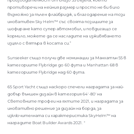
противоречи на нейния размер и просто не би било
възможно за пълен флайбридж, и благодарение на този
иновативен Sky Helm™ със своята позициите за
шофиране като супер автомобил, и повдигащо се
кормило, можете да се насладите на изживяването
изцяло с вятъра в косата си.”
Sunseeker също получи две номинации за Манхатън 55 в
категориите Flybridge до 60 фута и Manhattan 68 в
категориите Flybridge над 60 фута.
65 Sport Yacht също наскоро спечели наградата за най-
добър външен дизайн в категория 64'-80' на
Световните трофеи на яхтите 2021, и наградата за
иновативно решение за дизайн на борда, за
изключителната си характеристика SkyHelm™ на
наградите Boat Builder Awards 2021. "